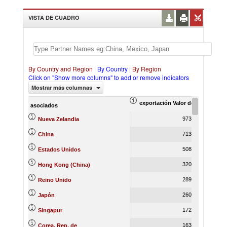
VISTA DE CUADRO
By Country and Region
|
By Country
|
By Region
Click on "Show more columns" to add or remove indicators
Mostrar más columnas
exportación Valor del comercio (
ex
asociados
973,802.61
Nueva Zelandia
713,660.12
China
508,122.94
Estados Unidos
320,797.25
Hong Kong (China)
289,351.51
Reino Unido
260,907.08
Japón
172,977.13
Singapur
163,124.62
Corea, Rep. de