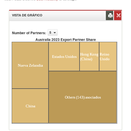
VISTA DE GRÁFICO
Number of Partners
:
5
Australia 2023 Export Partner Share
Australia 2023 Export Partner Share
Hong Kong
Reino
Estados Unidos
(China)
Unido
Nueva Zelandia
Others (143) asociados
China