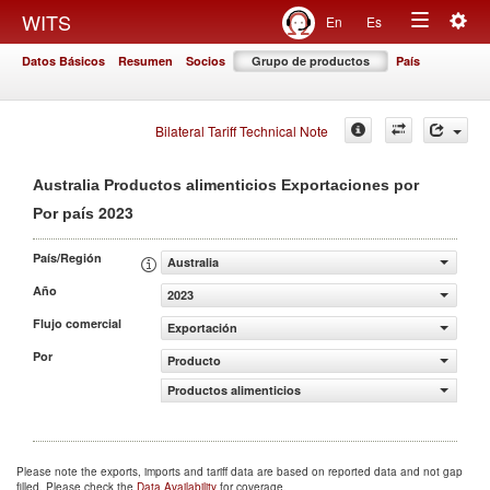
Togg
WITS
En
Es
Toggle
navig
Datos Básicos
Resumen
Socios
Grupo de productos
País
navigation
Bilateral Tariff Technical Note
Australia Productos alimenticios Exportaciones por
2023
Por país
País/Región
Australia
Año
2023
Flujo comercial
Exportación
Por
Producto
Productos alimenticios
Please note the exports, imports and tariff data are based on reported data and not gap
filled. Please check the
Data Availability
for coverage.