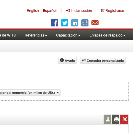
|
English
Español
Iniciar sesión
Registrarse
a de WITS
Referencias
Capacitación
Enlaces de respaldo
Ayuda
Consulta personalizada
alor del comercio (en miles de US$)