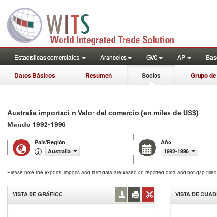
Estadísticas comerciales
Aranceles
GVC
API
Base
Datos Básicos
Resumen
Socios
Grupo de
Australia importaci n Valor del comercio (en miles de US$)
1992-1996
Mundo
País/Región
Año
Australia
1992-1996
Please note the exports, imports and tariff data are based on reported data and not gap fille
VISTA DE GRÁFICO
VISTA DE CUA