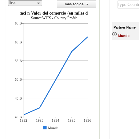
line
más socios
importaci n Valor del comercio (en miles de US$)
Source:WITS - Country Profile
65 B
Partner Name
Mundo
60 B
55 B
50 B
45 B
40 B
1992
1993
1994
1995
1996
Mundo