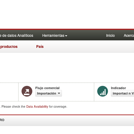
 de datos Analiticos
Herramientas
Inicio
Acerc
 productos
País
Flujo comercial
Indicador
Importación
importaci n V
d. Please check the
Data Availability
for coverage.
DRO