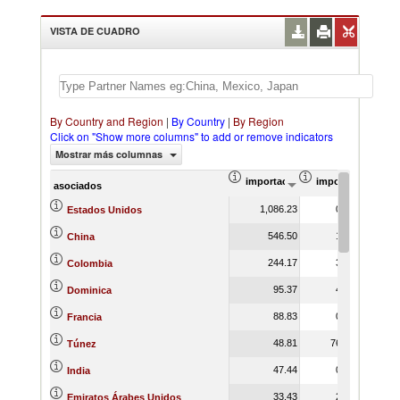
VISTA DE CUADRO
By Country and Region
|
By Country
|
By Region
Click on "Show more columns" to add or remove indicators
Mostrar más columnas
importación Valor del comercio (
importación Prop
asociados
1,086.23
0.32
Estados Unidos
546.50
1.97
China
244.17
3.46
Colombia
95.37
4.88
Dominica
88.83
0.90
Francia
48.81
76.18
Túnez
47.44
0.29
India
33.43
2.17
Emiratos Árabes Unidos