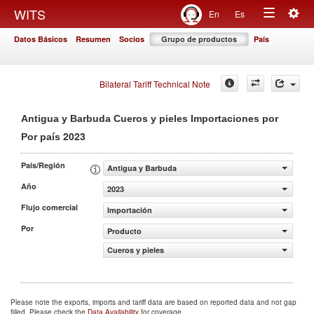
Togg
WITS
En
Es
Toggle
navig
Datos Básicos
Resumen
Socios
Grupo de productos
País
navigation
Bilateral Tariff Technical Note
Antigua y Barbuda Cueros y pieles Importaciones por
2023
Por país
País/Región
Antigua y Barbuda
Año
2023
Flujo comercial
Importación
Por
Producto
Cueros y pieles
Please note the exports, imports and tariff data are based on reported data and not gap
filled. Please check the
Data Availability
for coverage.