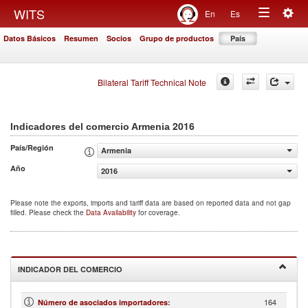
Togg
WITS
En
Es
Toggle
navig
Datos Básicos
Resumen
Socios
Grupo de productos
País
navigation
Bilateral Tariff Technical Note
2016
Indicadores del comercio Armenia
País/Región
Armenia
Año
2016
Please note the exports, imports and tariff data are based on reported data and not gap
filled. Please check the
Data Availability
for coverage.
INDICADOR DEL COMERCIO
164
Número de asociados importadores
: