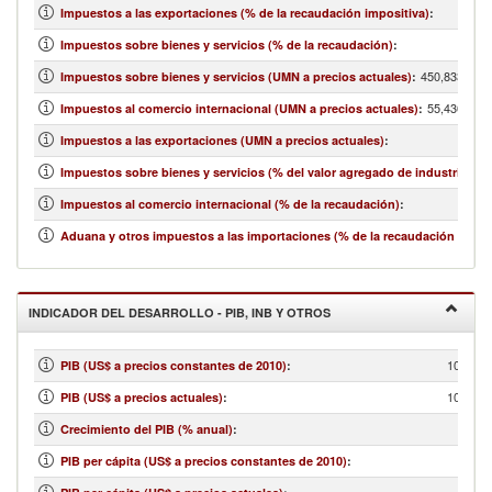
Impuestos a las exportaciones (% de la recaudación impositiva)
:
Impuestos sobre bienes y servicios (% de la recaudación)
:
450,833,122,
Impuestos sobre bienes y servicios (UMN a precios actuales)
:
55,430,686,
Impuestos al comercio internacional (UMN a precios actuales)
:
Impuestos a las exportaciones (UMN a precios actuales)
:
Impuestos sobre bienes y servicios (% del valor agregado de industria y se
Impuestos al comercio internacional (% de la recaudación)
:
Aduana y otros impuestos a las importaciones (% de la recaudación impos
INDICADOR DEL DESARROLLO - PIB, INB Y OTROS
10,574,
PIB (US$ a precios constantes de 2010)
:
10,546,
PIB (US$ a precios actuales)
:
Crecimiento del PIB (% anual)
:
PIB per cápita (US$ a precios constantes de 2010)
: