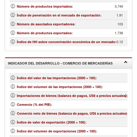
3,749
Número de productos importados
:
1.91
Índice de penetración en el mercado de exportación
:
103
Número de asociados exportadores
:
1,738
Número de productos exportados
:
0.12
Índice de HH sobre concentración económica de un mercado
:
INDICADOR DEL DESARROLLO - COMERCIO DE MERCADERÍAS
Índice del valor de las importaciones (2000 = 100)
:
Índice del volumen de las importaciones (2000 = 100)
:
2,868,8
Importaciones de bienes (balanza de pagos, US$ a precios actuales)
:
Comercio (% del PIB)
:
-976,8
Comercio neto de bienes (balanza de pagos, US$ a precios actuales)
:
Índice de valor de exportación (2000 = 100)
:
Índice del volumen de exportaciones (2000 = 100)
: