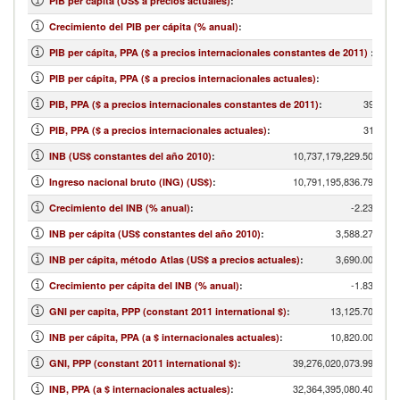
PIB per cápita (US$ a precios actuales)
:
Crecimiento del PIB per cápita (% anual)
:
PIB per cápita, PPA ($ a precios internacionales constantes de 2011)
:
PIB per cápita, PPA ($ a precios internacionales actuales)
:
39,477,
PIB, PPA ($ a precios internacionales constantes de 2011)
:
31,629,
PIB, PPA ($ a precios internacionales actuales)
:
10,737,179,229.50
INB (US$ constantes del año 2010)
:
10,791,195,836.79
Ingreso nacional bruto (ING) (US$)
:
-2.23
Crecimiento del INB (% anual)
:
3,588.27
INB per cápita (US$ constantes del año 2010)
:
3,690.00
INB per cápita, método Atlas (US$ a precios actuales)
:
-1.83
Crecimiento per cápita del INB (% anual)
:
13,125.70
GNI per capita, PPP (constant 2011 international $)
:
10,820.00
INB per cápita, PPA (a $ internacionales actuales)
:
39,276,020,073.99
GNI, PPP (constant 2011 international $)
:
32,364,395,080.40
INB, PPA (a $ internacionales actuales)
: