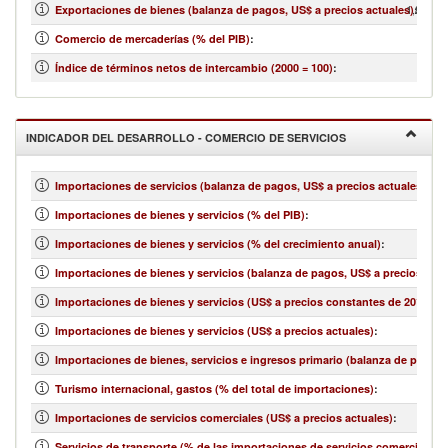
1,892,02
Exportaciones de bienes (balanza de pagos, US$ a precios actuales)
:
Comercio de mercaderías (% del PIB)
:
Índice de términos netos de intercambio (2000 = 100)
:
INDICADOR DEL DESARROLLO - COMERCIO DE SERVICIOS
Importaciones de servicios (balanza de pagos, US$ a precios actuales)
:
Importaciones de bienes y servicios (% del PIB)
:
Importaciones de bienes y servicios (% del crecimiento anual)
:
Importaciones de bienes y servicios (balanza de pagos, US$ a precios actu
Importaciones de bienes y servicios (US$ a precios constantes de 2010)
:
Importaciones de bienes y servicios (US$ a precios actuales)
:
Importaciones de bienes, servicios e ingresos primario (balanza de pagos,
Turismo internacional, gastos (% del total de importaciones)
:
Importaciones de servicios comerciales (US$ a precios actuales)
:
Servicios de transporte (% de las importaciones de servicios comerciales)
: