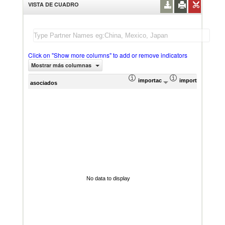
VISTA DE CUADRO
Click on "Show more columns" to add or remove indicators
Mostrar más columnas
importación Valor del comercio (
importación Prop
Prom
asociados
No data to display