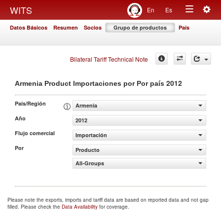
Togg
WITS
En
Es
Toggle
navig
Datos Básicos
Resumen
Socios
Grupo de productos
País
navigation
Bilateral Tariff Technical Note
2012
Armenia Product Importaciones por Por país
País/Región
Armenia
Año
2012
Flujo comercial
Importación
Por
Producto
All-Groups
Please note the exports, imports and tariff data are based on reported data and not gap
filled. Please check the
Data Availability
for coverage.