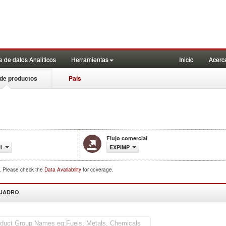
 de datos Analiticos
Herramientas
Inicio
Acerc
de productos
País
1
Flujo comercial
1
EXPIMP
d. Please check the
Data Availability
for coverage.
CUADRO