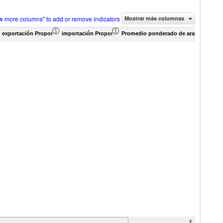
w more columns" to add or remove indicators
Mostrar más columnas
rcio (en miles de US$)
exportación Proporción de productos (%)
importación Proporción de productos (%)
Promedio ponderado de aranceles efec
Pro