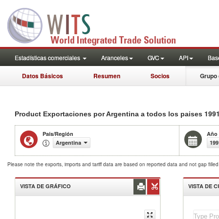
Estadísticas comerciales
Aranceles
GVC
API
Base
Datos Básicos
Resumen
Socios
Grupo 
199
Product Exportaciones por Argentina a todos los paises
País/Región
Año
Argentina
199
Please note the exports, imports and tariff data are based on reported data and not gap fille
VISTA DE GRÁFICO
VISTA DE 