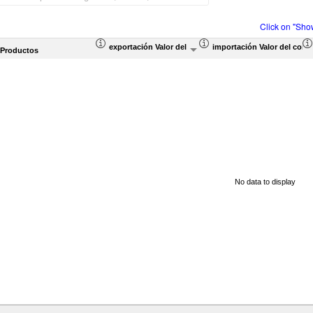
Click on "Sho
exportación Valor del comercio (en miles de US$)
importación Valor del come
 Productos
No data to display