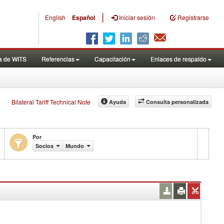
|
English
Español
Iniciar sesión
Registrarse
a de WITS
Referencias
Capacitación
Enlaces de respaldo
Bilateral Tariff Technical Note
Ayuda
Consulta personalizada
Por
Socios
Mundo