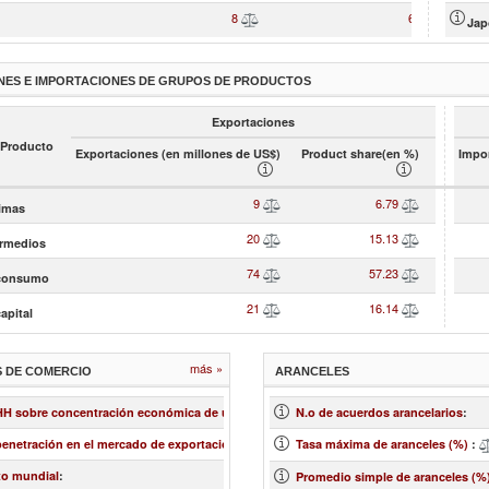
8
6.46
Jap
NES E IMPORTACIONES DE GRUPOS DE PRODUCTOS
Exportaciones
 Producto
Exportaciones (en millones de US$)
Product share(en %)
Impor
9
6.79
rimas
20
15.13
ermedios
74
57.23
 consumo
21
16.14
apital
más »
S DE COMERCIO
ARANCELES
0.11
 HH sobre concentración económica de un mercado
:
N.o de acuerdos arancelarios
:
2.51
penetración en el mercado de exportación
:
Tasa máxima de aranceles (%)
:
7.67
to mundial
:
Promedio simple de aranceles (%