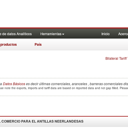
 de datos Analiticos
Herramientas
Inicio
Acerc
 productos
País
Bilateral Tarif
ra
Datos Básicos
es decir últimas comerciales, aranceles , barreras comerciales di
se note the exports, imports and tariff data are based on reported data and not gap filled. Plea
 COMERCIO PARA EL
ANTILLAS NEERLANDESAS