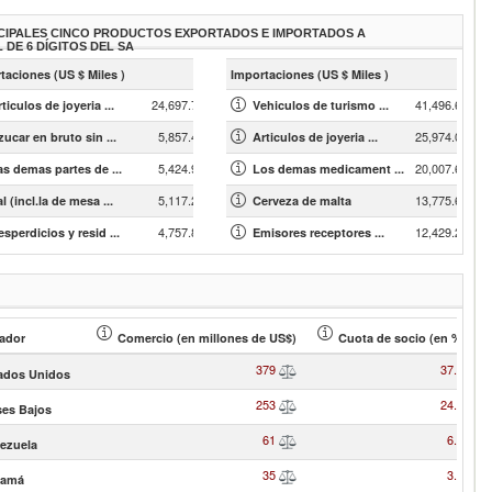
CIPALES CINCO PRODUCTOS EXPORTADOS E IMPORTADOS A
L DE 6 DÍGITOS DEL SA
taciones (US $ Miles )
Importaciones (US $ Miles )
24,697.71
41,496.69
ticulos de joyeria ...
Vehiculos de turismo ...
5,857.46
25,974.07
zucar en bruto sin ...
Articulos de joyeria ...
5,424.90
20,007.68
as demas partes de ...
Los demas medicament ...
5,117.25
13,775.67
l (incl.la de mesa ...
Cerveza de malta
4,757.86
12,429.29
sperdicios y resid ...
Emisores receptores ...
ador
Comercio (en millones de US$)
Cuota de socio (en % )
379
37.25
ados Unidos
253
24.85
ses Bajos
61
6.02
ezuela
35
3.46
namá