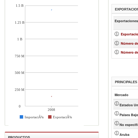
1.5 B
EXPORTACIO
Exportaciones
1.25 B
Exportacio
1 B
Número de
Número de
750 M
500 M
PRINCIPALE
250 M
Mercado
Estados Un
0
2008
Países Baj
ImportaciÃ³n
ExportaciÃ³n
No especif
Aruba
PRODUCTOS