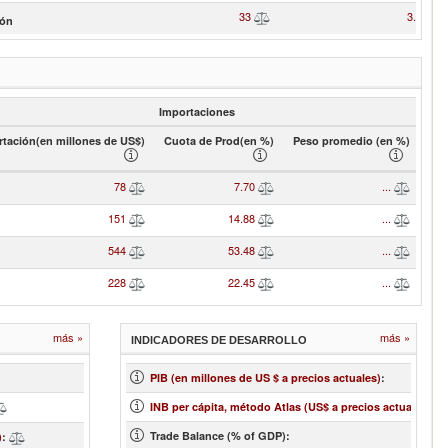
33
3.28
ón
Importaciones
tación(en millones de US$)
Cuota de Prod(en %)
Peso promedio (en %)
78
7.70
...
151
14.88
...
544
53.48
...
228
22.45
...
más »
más »
INDICADORES DE DESARROLLO
...
PIB (en millones de US $ a precios actuales)
:
...
INB per cápita, método Atlas (US$ a precios actuales)
:
...
Trade Balance (% of GDP):
...
)
: