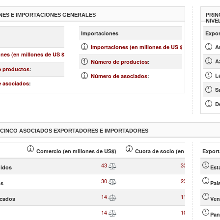
NES E IMPORTACIONES GENERALES
PRIN
NIVE
más
más »
Importaciones
Expor
»
1,017
Importaciones (en millones de US $)
:
Ar
129
nes (en millones de US $)
:
3,545
A
Número de productos
:
1,014
 productos
:
153
L
Número de asociados
:
98
 asociados
:
Sa
De
S CINCO ASOCIADOS EXPORTADORES E IMPORTADORES
Comercio (en millones de US$)
Cuota de socio (en % )
Export
43
33.33
idos
Est
30
23.07
os
Paí
14
11.03
icados
Ven
14
10.60
Pa