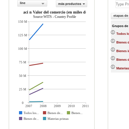
line
más productos
exportaci n Valor del comercio (en miles de US$)
etapas de
Source:WITS - Country Profile
150 M
Grupos de
Todos l
125 M
Bienes 
100 M
Bienes 
Bienes d
75 M
Materias
50 M
25 M
0
2007
2008
2009
2010
2011
Todos los...
Bienes de...
Bienes...
Bienes de...
Materias primas