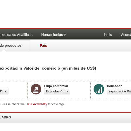
 de datos Analiticos
Herramientas
Inicio
Acerc
de productos
País
xportaci n Valor del comercio (en miles de US$)
Flujo comercial
Indicador
11
Exportación
exportaci n Va
d. Please check the
Data Availability
for coverage.
CUADRO