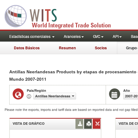
Estadísticas comerciales
Aranceles
GVC
API
Base
Datos Básicos
Resumen
Socios
Grupo 
Antillas Neerlandesas Products by etapas de procesamiento e
2007-2011
Mundo
País/Región
Año
Antillas Neerlandesas
2007-20
Please note the exports, imports and tariff data are based on reported data and not gap fille
VISTA DE GRÁFICO
VISTA DE 