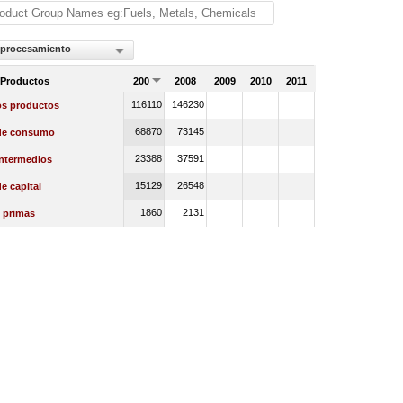
 procesamiento
 Productos
2007
2008
2009
2010
2011
116110
146230
os productos
68870
73145
de consumo
23388
37591
intermedios
15129
26548
e capital
1860
2131
 primas