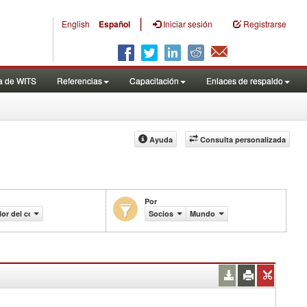
|
English
Español
Iniciar sesión
Registrarse
a de WITS
Referencias
Capacitación
Enlaces de respaldo
Ayuda
Consulta personalizada
Por
lor del comercio (en miles de US$)
Socios
Mundo