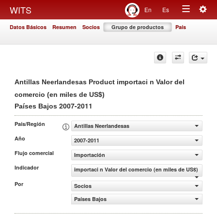
Togg
WITS
En
Es
Toggle
navig
Datos Básicos
Resumen
Socios
Grupo de productos
País
navigation
Antillas Neerlandesas Product importaci n Valor del
comercio (en miles de US$)
2007-2011
Países Bajos
País/Región
Antillas Neerlandesas
Año
2007-2011
Flujo comercial
Importación
Indicador
importaci n Valor del comercio (en miles de US$)
Por
Socios
Países Bajos