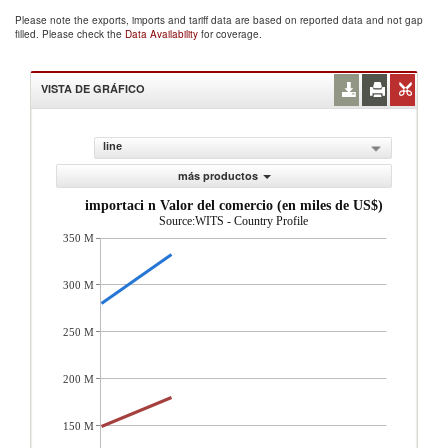
Please note the exports, imports and tariff data are based on reported data and not gap
filled. Please check the
Data Availability
for coverage.
VISTA DE GRÁFICO
line
más productos
importaci n Valor del comercio (en miles de US$)
Source:WITS - Country Profile
350 M
300 M
250 M
200 M
150 M