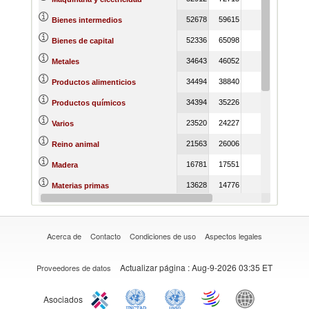
52678
59615
Bienes intermedios
52336
65098
Bienes de capital
34643
46052
Metales
34494
38840
Productos alimenticios
34394
35226
Productos químicos
23520
24227
Varios
21563
26006
Reino animal
16781
17551
Madera
13628
14776
Materias primas
12105
14831
Transporte
Acerca de
Contacto
Condiciones de uso
Aspectos legales
Actualizar página
: Aug-9-2026 03:35 ET
Proveedores de datos
Asociados