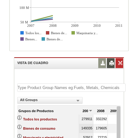
100 M
50 M
2007
2008
2009
2010
2011
Todos los...
Bienes de...
Maquinaria y...
Bienes...
Bienes de...
VISTA DE CUADRO
All Groups
Grupos de Productos
2007
2008
2009
2010
2
279911
332292
Todos los productos
149335
179605
Bienes de consumo
52912
72715
Maquinaria y electricidad