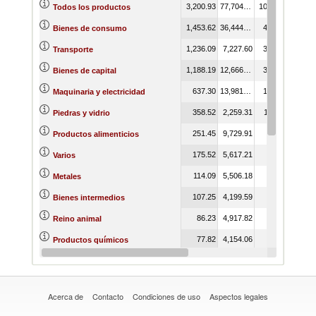
3,200.93
77,704.66
100.00
Todos los productos
1,453.62
36,444.47
45.41
Bienes de consumo
1,236.09
7,227.60
38.62
Transporte
1,188.19
12,666.40
37.12
Bienes de capital
637.30
13,981.15
19.91
Maquinaria y electricidad
358.52
2,259.31
11.20
Piedras y vidrio
251.45
9,729.91
7.86
Productos alimenticios
175.52
5,617.21
5.48
Varios
114.09
5,506.18
3.56
Metales
107.25
4,199.59
3.35
Bienes intermedios
86.23
4,917.82
2.69
Reino animal
77.82
4,154.06
2.43
Productos químicos
73.72
2,266.80
2.30
Textiles y prendas de vestir
Acerca de
Contacto
Condiciones de uso
Aspectos legales