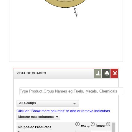
Anguila
VISTA DE CUADRO
All Groups
Click on "Show more columns" to add or remove indicators
Mostrar más columnas
exportación Valor del comercio (
importación Valor del 
exportación 
Grupos de Productos