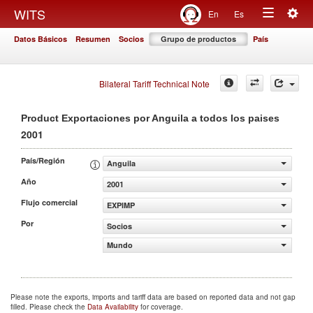
Togg
WITS
En
Es
Toggle
navig
Datos Básicos
Resumen
Socios
Grupo de productos
País
navigation
Bilateral Tariff Technical Note
Product Exportaciones por Anguila a todos los paises
2001
País/Región
Anguila
Año
2001
Flujo comercial
EXPIMP
Por
Socios
Mundo
Please note the exports, imports and tariff data are based on reported data and not gap
filled. Please check the
Data Availability
for coverage.