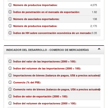
4,075
Número de productos importados
:
1.92
Índice de penetración en el mercado de exportación
:
138
Número de asociados exportadores
:
2,170
Número de productos exportados
:
0.35
Índice de HH sobre concentración económica de un mercado
:
INDICADOR DEL DESARROLLO - COMERCIO DE MERCADERÍAS
Índice del valor de las importaciones (2000 = 100)
:
Índice del volumen de las importaciones (2000 = 100)
:
15,797,
Importaciones de bienes (balanza de pagos, US$ a precios actuales)
:
Comercio (% del PIB)
:
24,959,
Comercio neto de bienes (balanza de pagos, US$ a precios actuales)
:
Índice de valor de exportación (2000 = 100)
:
Índice del volumen de exportaciones (2000 = 100)
: