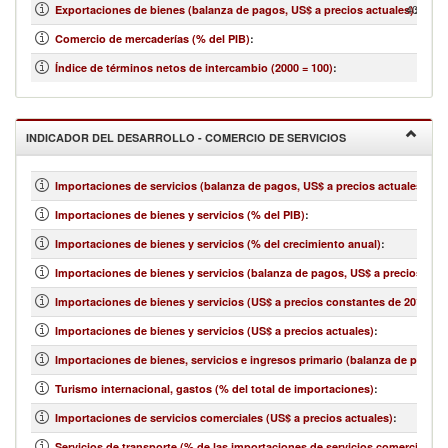
40,757,
Exportaciones de bienes (balanza de pagos, US$ a precios actuales)
:
Comercio de mercaderías (% del PIB)
:
Índice de términos netos de intercambio (2000 = 100)
:
INDICADOR DEL DESARROLLO - COMERCIO DE SERVICIOS
Importaciones de servicios (balanza de pagos, US$ a precios actuales)
:
Importaciones de bienes y servicios (% del PIB)
:
Importaciones de bienes y servicios (% del crecimiento anual)
:
Importaciones de bienes y servicios (balanza de pagos, US$ a precios actu
Importaciones de bienes y servicios (US$ a precios constantes de 2010)
:
Importaciones de bienes y servicios (US$ a precios actuales)
:
Importaciones de bienes, servicios e ingresos primario (balanza de pagos,
Turismo internacional, gastos (% del total de importaciones)
:
Importaciones de servicios comerciales (US$ a precios actuales)
:
Servicios de transporte (% de las importaciones de servicios comerciales)
: