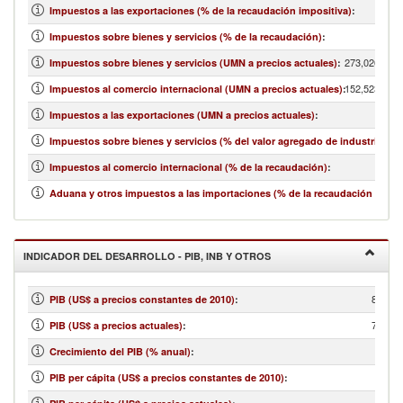
Impuestos a las exportaciones (% de la recaudación impositiva)
:
Impuestos sobre bienes y servicios (% de la recaudación)
:
273,026,007,
Impuestos sobre bienes y servicios (UMN a precios actuales)
:
152,523,429,
Impuestos al comercio internacional (UMN a precios actuales)
:
Impuestos a las exportaciones (UMN a precios actuales)
:
Impuestos sobre bienes y servicios (% del valor agregado de industria y se
Impuestos al comercio internacional (% de la recaudación)
:
Aduana y otros impuestos a las importaciones (% de la recaudación impos
INDICADOR DEL DESARROLLO - PIB, INB Y OTROS
86,872
PIB (US$ a precios constantes de 2010)
:
79,450
PIB (US$ a precios actuales)
:
Crecimiento del PIB (% anual)
:
PIB per cápita (US$ a precios constantes de 2010)
: