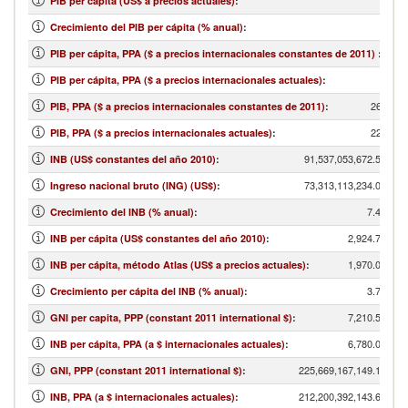
PIB per cápita (US$ a precios actuales)
:
Crecimiento del PIB per cápita (% anual)
:
PIB per cápita, PPA ($ a precios internacionales constantes de 2011)
:
PIB per cápita, PPA ($ a precios internacionales actuales)
:
269,788
PIB, PPA ($ a precios internacionales constantes de 2011)
:
229,965
PIB, PPA ($ a precios internacionales actuales)
:
91,537,053,672.56
INB (US$ constantes del año 2010)
:
73,313,113,234.05
Ingreso nacional bruto (ING) (US$)
:
7.43
Crecimiento del INB (% anual)
:
2,924.77
INB per cápita (US$ constantes del año 2010)
:
1,970.00
INB per cápita, método Atlas (US$ a precios actuales)
:
3.79
Crecimiento per cápita del INB (% anual)
:
7,210.53
GNI per capita, PPP (constant 2011 international $)
:
6,780.00
INB per cápita, PPA (a $ internacionales actuales)
:
225,669,167,149.12
GNI, PPP (constant 2011 international $)
:
212,200,392,143.68
INB, PPA (a $ internacionales actuales)
: