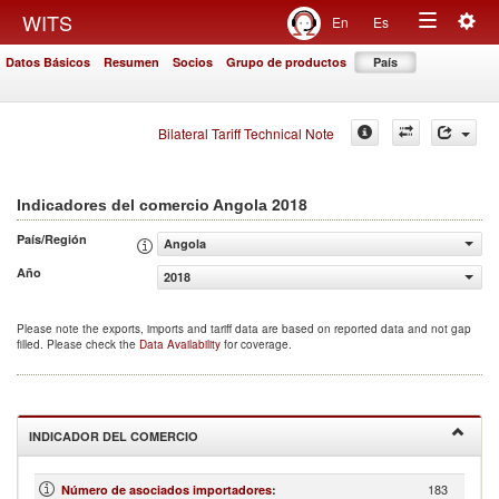
Togg
WITS
En
Es
Toggle
navig
Datos Básicos
Resumen
Socios
Grupo de productos
País
navigation
Bilateral Tariff Technical Note
2018
Indicadores del comercio Angola
País/Región
Angola
Año
2018
Please note the exports, imports and tariff data are based on reported data and not gap
filled. Please check the
Data Availability
for coverage.
INDICADOR DEL COMERCIO
183
Número de asociados importadores
: