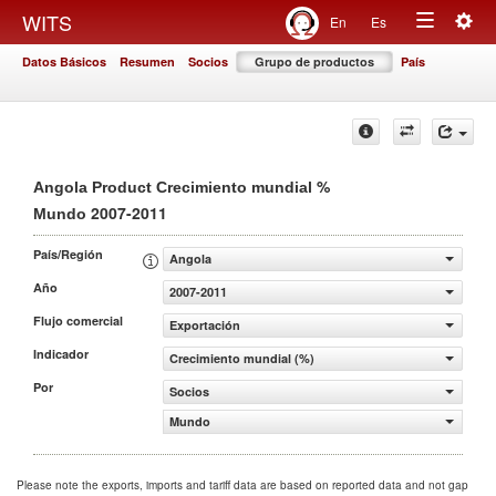
Togg
WITS
En
Es
Toggle
navig
Datos Básicos
Resumen
Socios
Grupo de productos
País
navigation
%
Angola Product Crecimiento mundial
2007-2011
Mundo
País/Región
Angola
Año
2007-2011
Flujo comercial
Exportación
Indicador
Crecimiento mundial (%)
Por
Socios
Mundo
Please note the exports, imports and tariff data are based on reported data and not gap