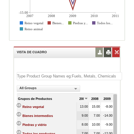
-15.00
2007
2008
2009
2010
2011
Reino vegetal
Bienes...
Piedras y...
Todos los...
Reino animal
VISTA DE CUADRO
All Groups
Grupos de Productos
2007
2008
2009
2010
201
13.00
15.00
-8.00
6.00
12.
Reino vegetal
9.00
7.00
-14.00
11.00
10.
Bienes intermedios
8.00
10.00
-9.00
9.00
14.
Piedras y vidrio
7.00
7.00
-12.00
10.00
9.
Todos los productos