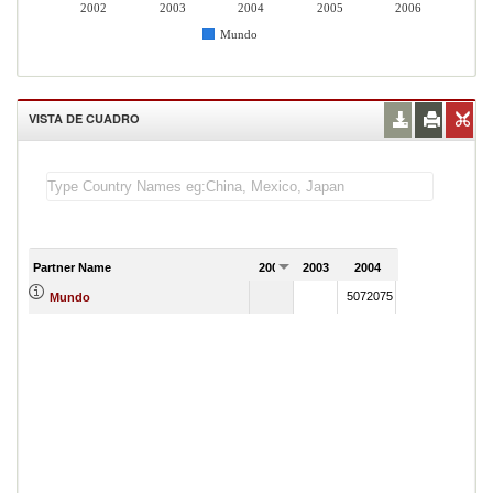
2002
2003
2004
2005
2006
Mundo
VISTA DE CUADRO
Partner Name
2002
2003
2004
2005
20
5072075
7908231
Mundo