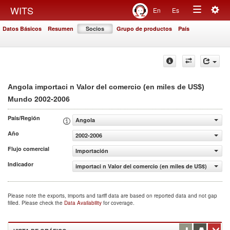
Togg
WITS
En
Es
Toggle
navig
Datos Básicos
Resumen
Socios
Grupo de productos
País
navigation
Angola importaci n Valor del comercio (en miles de US$)
2002-2006
Mundo
País/Región
Angola
Año
2002-2006
Flujo comercial
Importación
Indicador
importaci n Valor del comercio (en miles de US$)
Please note the exports, imports and tariff data are based on reported data and not gap
filled. Please check the
Data Availability
for coverage.