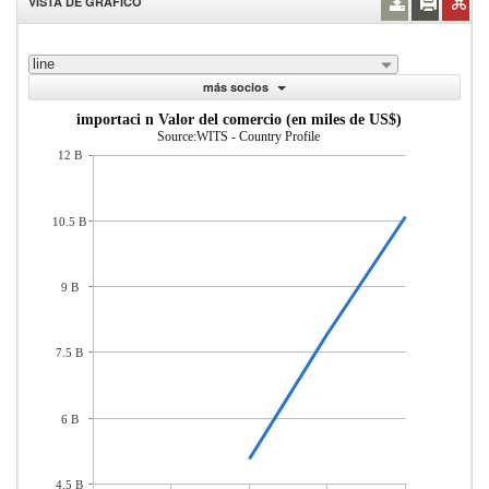
VISTA DE GRÁFICO
line
más socios
importaci n Valor del comercio (en miles de US$)
Source:WITS - Country Profile
12 B
10.5 B
9 B
7.5 B
6 B
4.5 B