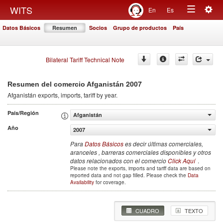
Togg
WITS
En
Es
Toggle
navig
Datos Básicos
Resumen
Socios
Grupo de productos
País
navigation
Bilateral Tariff Technical Note
2007
Resumen del comercio Afganistán
Afganistán
exports, imports, tariff by year
.
País/Región
Afganistán
Año
2007
Para
Datos Básicos
es decir últimas comerciales,
aranceles , barreras comerciales disponibles y otros
datos relacionados con el comercio
Click Aquí
.
Please note the exports, imports and tariff data are based on
reported data and not gap filled. Please check the
Data
Availability
for coverage.
CUADRO
TEXTO