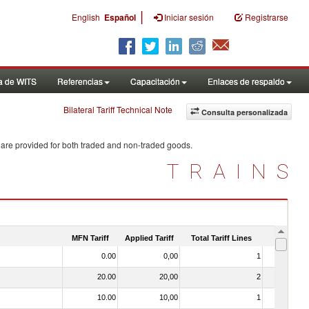
|
English
Español
Iniciar sesión
Registrarse
a de WITS
Referencias
Capacitación
Enlaces de respaldo
Bilateral Tariff Technical Note
Consulta personalizada
 are provided for both traded and non-traded goods.
TRAINS
MFN Tariff
Applied Tariff
Total Tariff Lines
Is Trade
0.00
0,00
1
No
20.00
20,00
2
No
10.00
10,00
1
No