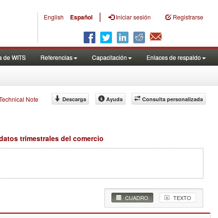
==================
>>>>>>>>>>>>>>>>>>>>>>>>>>>>>>>>>>>>AUTO
TED BY CONFLICT EXTENSION====================================
|
English
Español
Iniciar sesión
Registrarse
a de WITS
Referencias
Capacitación
Enlaces de respaldo
f Technical Note
Descarga
Ayuda
Consulta personalizada
atos trimestrales del comercio
CUADRO
TEXTO