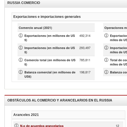
RUSSIA
COMERCIO
Exportaciones e importaciones generales
Comercio anual
(2021)
Operaciones m
492,314
Exportaciones (en millones de US
Exportacio
$)
miles de U
293,497
Importaciones (en millones de US
Importacio
$)
miles de U
785,811
Comercio total (en millones de US
Total de c
$)
miles de U
198,817
Balanza comercial (en millones de
Balanza co
US$)
OBSTÁCULOS AL COMERCIO Y ARANCELARIOS EN EL
RUSSIA
Aranceles
2021
12
N.o de acuerdos arancelarios