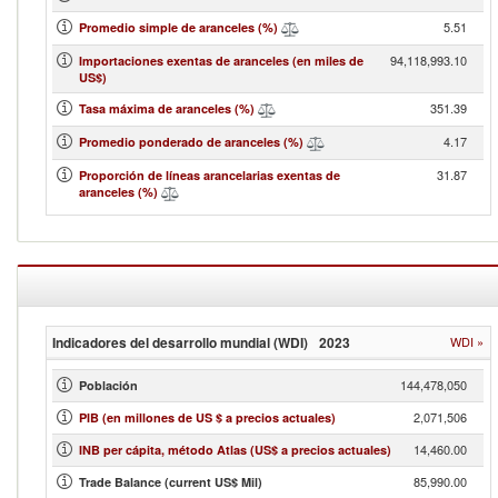
5.51
Promedio simple de aranceles (%)
94,118,993.10
Importaciones exentas de aranceles (en miles de
US$)
351.39
Tasa máxima de aranceles (%)
4.17
Promedio ponderado de aranceles (%)
31.87
Proporción de líneas arancelarias exentas de
aranceles (%)
Indicadores del desarrollo mundial (WDI)
2023
WDI
»
144,478,050
Población
2,071,506
PIB (en millones de US $ a precios actuales)
14,460.00
INB per cápita, método Atlas (US$ a precios actuales)
85,990.00
Trade Balance (current US$ Mil)