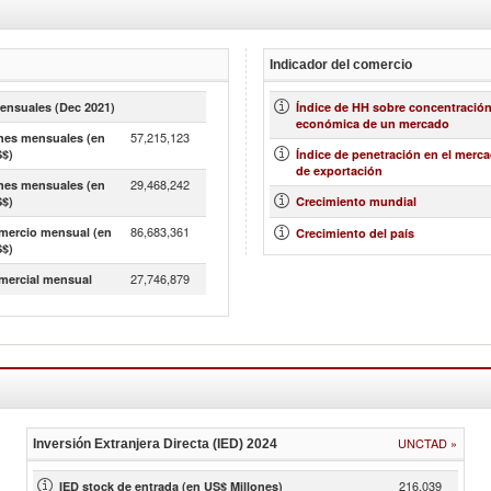
Indicador del comercio
ensuales
(Dec 2021)
Índice de HH sobre concentració
económica de un mercado
57,215,123
nes mensuales (en
S$)
Índice de penetración en el merc
de exportación
29,468,242
nes mensuales (en
S$)
Crecimiento mundial
86,683,361
omercio mensual (en
Crecimiento del país
S$)
27,746,879
mercial mensual
UNCTAD
»
Inversión Extranjera Directa (IED)
2024
216,039
IED stock de entrada (en US$ Millones)