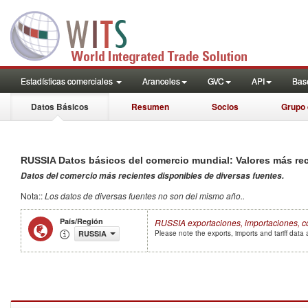
<<<<<<<<<<<<<<<<<<<<<<<<<<<<<<<<<<<
============================
GENERATED BY CONFLICT EXTENSION>>>>>>>>>>>>>>>>>>>>>>>>>>>>>>>>
>>>>>>>>>>>>>>>>>>>>>>>>>>>>>>>>>>>>AUTO GENERATED BY CONFLICT E
Estadísticas comerciales
Aranceles
GVC
API
Base
Datos Básicos
Resumen
Socios
Grupo 
RUSSIA
Datos básicos del comercio mundial: Valores más re
Datos del comercio más recientes disponibles de diversas fuentes
.
Nota:
:
Los datos de diversas fuentes no son del mismo año.
.
País/Región
RUSSIA
exportaciones, importaciones, c
RUSSIA
Please note the exports, imports and tariff dat