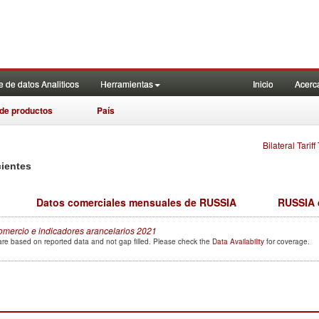
========AUTO GENERATED BY CONFLICT EXTENSION==================
>>>> Development ====================================AUTO GENERA
XTENSION>>>>>>>>>>>>>>>>>>>>>>>>>>>>>>>>>>>> Development_veni
 de datos Analiticos
Herramientas
Inicio
Acerc
de productos
País
Bilateral Tarif
cientes
Datos comerciales mensuales de RUSSIA
RUSSIA d
omercio e indicadores arancelarios
2021
a are based on reported data and not gap filled. Please check the
Data Availability
for coverage.