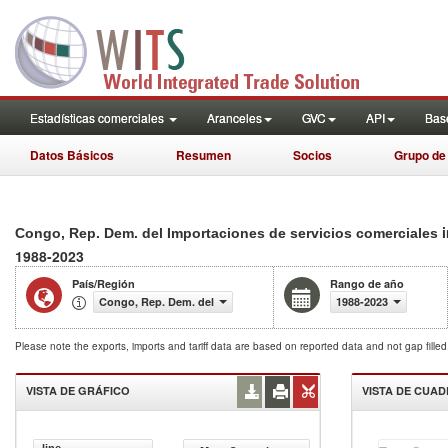
Estadísticas comerciales
Aranceles
GVC
API
Base
Datos Básicos
Resumen
Socios
Grupo de
Congo, Rep. Dem. del Importaciones de servicios comerciales
1988-2023
País/Región
Rango de año
Congo, Rep. Dem. del
1988-2023
Please note the exports, imports and tariff data are based on reported data and not gap fille
VISTA DE GRÁFICO
VISTA DE CUA