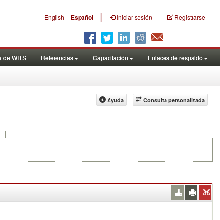
|
English
Español
Iniciar sesión
Registrarse
a de WITS
Referencias
Capacitación
Enlaces de respaldo
Ayuda
Consulta personalizada