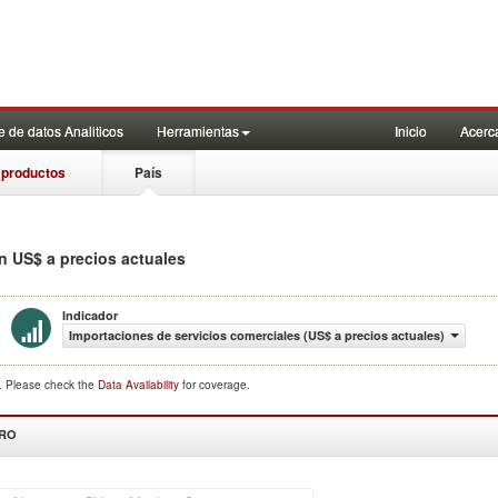
 de datos Analiticos
Herramientas
Inicio
Acerc
 productos
País
in US$ a precios actuales
Indicador
Importaciones de servicios comerciales (US$ a precios actuales)
d. Please check the
Data Availability
for coverage.
DRO