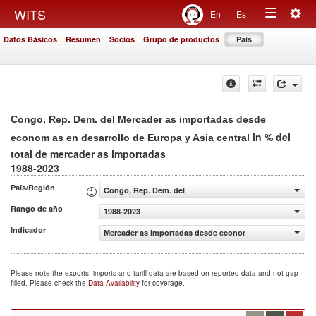
Togg
WITS
En
Es
Toggle
navig
Datos Básicos
Resumen
Socios
Grupo de productos
País
navigation
Congo, Rep. Dem. del Mercader as importadas desde
in % del
econom as en desarrollo de Europa y Asia central
total de mercader as importadas
1988-2023
País/Región
Congo, Rep. Dem. del
Rango de año
1988-2023
Indicador
Mercader as importadas desde econom as en desarrollo de
Please note the exports, imports and tariff data are based on reported data and not gap
filled. Please check the
Data Availability
for coverage.