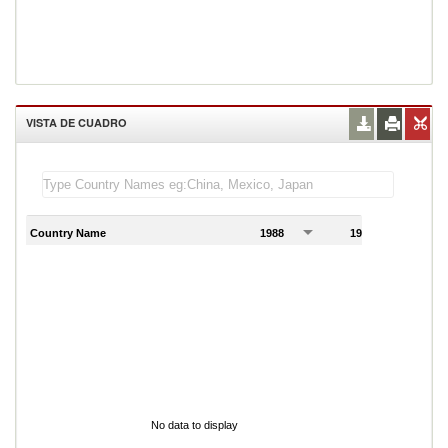
VISTA DE CUADRO
Country Name
1988
1989
1
No data to display