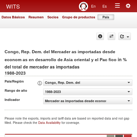
Togg
WITS
En
Es
Toggle
navig
Datos Básicos
Resumen
Socios
Grupo de productos
País
navigation
Congo, Rep. Dem. del Mercader as importadas desde
in %
econom as en desarrollo de Asia oriental y el Pac fico
del total de mercader as importadas
1988-2023
País/Región
Congo, Rep. Dem. del
Rango de año
1988-2023
Indicador
Mercader as importadas desde econom as en desarrollo de 
Please note the exports, imports and tariff data are based on reported data and not gap
filled. Please check the
Data Availability
for coverage.