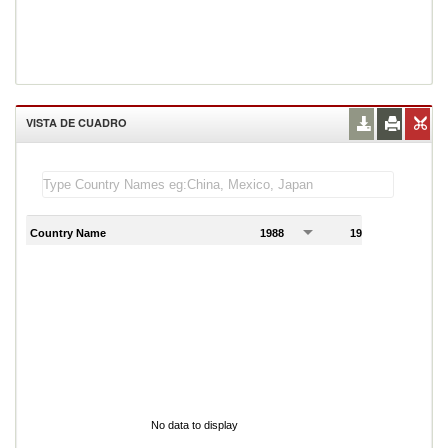
VISTA DE CUADRO
Country Name
1988
1989
1
No data to display