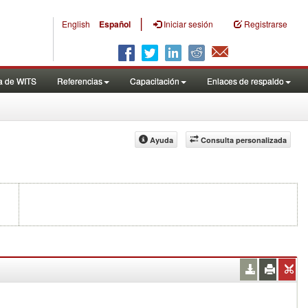
|
English
Español
Iniciar sesión
Registrarse
a de WITS
Referencias
Capacitación
Enlaces de respaldo
Ayuda
Consulta personalizada