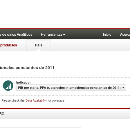
 de datos Analiticos
Herramientas
Inicio
Acerc
 productos
País
acionales constantes de 2011
Indicador
PIB per c pita, PPA ($ a precios internacionales constantes de 2011)
d. Please check the
Data Availability
for coverage.
DRO