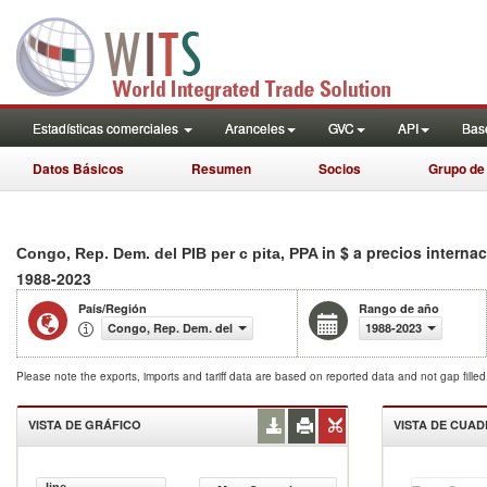
Estadísticas comerciales
Aranceles
GVC
API
Base
Datos Básicos
Resumen
Socios
Grupo de
in $ a precios intern
Congo, Rep. Dem. del PIB per c pita, PPA
1988-2023
País/Región
Rango de año
Congo, Rep. Dem. del
1988-2023
Please note the exports, imports and tariff data are based on reported data and not gap fille
VISTA DE GRÁFICO
VISTA DE CUA