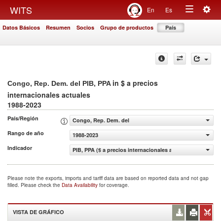
Togg
WITS
En
Es
Toggle
navig
Datos Básicos
Resumen
Socios
Grupo de productos
País
navigation
in $ a precios
Congo, Rep. Dem. del PIB, PPA
internacionales actuales
1988-2023
País/Región
Congo, Rep. Dem. del
Rango de año
1988-2023
Indicador
PIB, PPA ($ a precios internacionales actuales)
Please note the exports, imports and tariff data are based on reported data and not gap
filled. Please check the
Data Availability
for coverage.
VISTA DE GRÁFICO