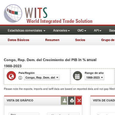
Estadísticas comerciales
Aranceles
GVC
API
Base
Datos Básicos
Resumen
Socios
Grupo de
in % anual
Congo, Rep. Dem. del Crecimiento del PIB
1988-2023
País/Región
Rango de año
Congo, Rep. Dem. del
1988-2023
Please note the exports, imports and tariff data are based on reported data and not gap fille
VISTA DE GRÁFICO
VISTA DE CUA