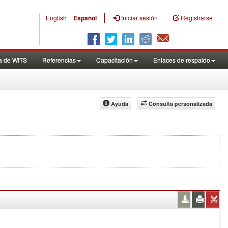
|
English
Español
Iniciar sesión
Registrarse
a de WITS
Referencias
Capacitación
Enlaces de respaldo
Ayuda
Consulta personalizada