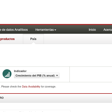
 de datos Analiticos
Herramientas
Inicio
Acerc
 productos
País
Indicador
Crecimiento del PIB (% anual)
d. Please check the
Data Availability
for coverage.
DRO