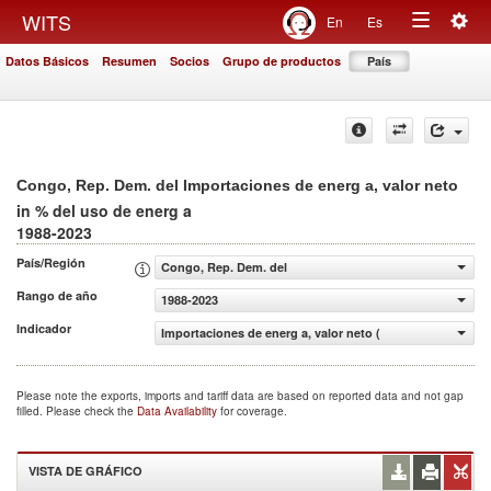
Togg
WITS
En
Es
Toggle
navig
Datos Básicos
Resumen
Socios
Grupo de productos
País
navigation
Congo, Rep. Dem. del Importaciones de energ a, valor neto
in % del uso de energ a
1988-2023
País/Región
Congo, Rep. Dem. del
Rango de año
1988-2023
Indicador
Importaciones de energ a, valor neto (% del uso de energ
Please note the exports, imports and tariff data are based on reported data and not gap
filled. Please check the
Data Availability
for coverage.
VISTA DE GRÁFICO