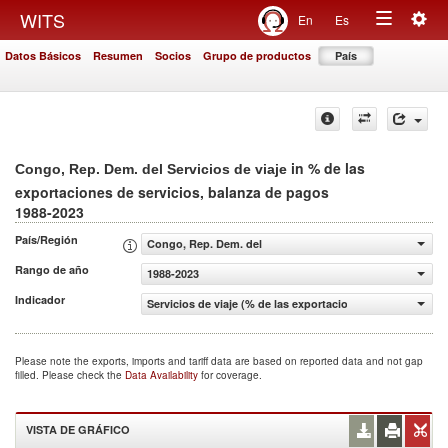
Togg
WITS
En
Es
Toggle
navig
Datos Básicos
Resumen
Socios
Grupo de productos
País
navigation
in % de las
Congo, Rep. Dem. del Servicios de viaje
exportaciones de servicios, balanza de pagos
1988-2023
País/Región
Congo, Rep. Dem. del
Rango de año
1988-2023
Indicador
Servicios de viaje (% de las exportaciones de servicios, 
Please note the exports, imports and tariff data are based on reported data and not gap
filled. Please check the
Data Availability
for coverage.
VISTA DE GRÁFICO