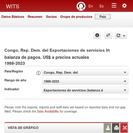
Togg
WITS
En
Es
Toggle
navig
Datos Básicos
Resumen
Socios
Grupo de productos
País
navigation
in
Congo, Rep. Dem. del Exportaciones de servicios
balanza de pagos, US$ a precios actuales
1988-2023
País/Región
Congo, Rep. Dem. del
Rango de año
1988-2023
Indicador
Exportaciones de servicios (balanza de pagos, US$ a pre
Please note the exports, imports and tariff data are based on reported data and not gap
filled. Please check the
Data Availability
for coverage.
VISTA DE GRÁFICO