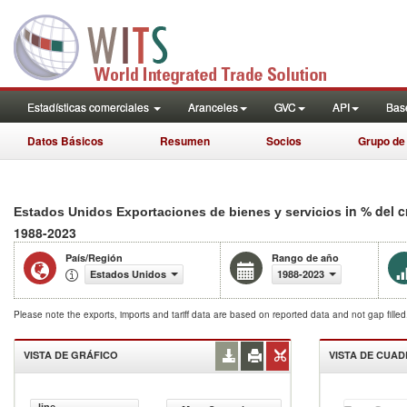
Estadísticas comerciales
Aranceles
GVC
API
Base
Datos Básicos
Resumen
Socios
Grupo de
in % del 
Estados Unidos Exportaciones de bienes y servicios
1988-2023
País/Región
Rango de año
Estados Unidos
1988-2023
Please note the exports, imports and tariff data are based on reported data and not gap fille
VISTA DE GRÁFICO
VISTA DE CUA