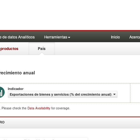
 de datos Analiticos
Herramientas
Inicio
Acerc
 productos
País
crecimiento anual
Indicador
Exportaciones de bienes y servicios (% del crecimiento anual)
d. Please check the
Data Availability
for coverage.
DRO