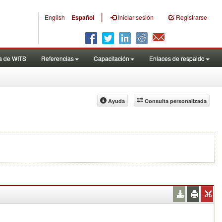
|
English
Español
Iniciar sesión
Registrarse
a de WITS
Referencias
Capacitación
Enlaces de respaldo
Ayuda
Consulta personalizada