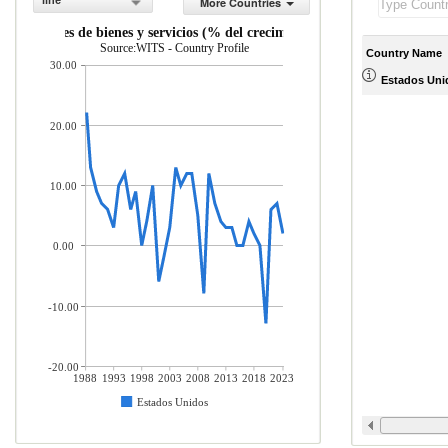
line
More Countries
xportaciones de bienes y servicios (% del crecimiento anual)
Source:WITS - Country Profile
Country Name
30.00
Estados Uni
20.00
10.00
0.00
-10.00
-20.00
1988
1993
1998
2003
2008
2013
2018
2023
Estados Unidos