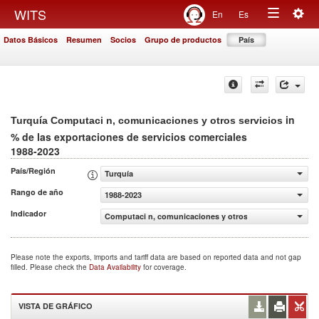
Togg
WITS
En
Es
Toggle
navig
Datos Básicos
Resumen
Socios
Grupo de productos
País
navigation
in
Turquía Computaci n, comunicaciones y otros servicios
% de las exportaciones de servicios comerciales
1988-2023
País/Región
Turquía
Rango de año
1988-2023
Indicador
Computaci n, comunicaciones y otros servicios (% de las
Please note the exports, imports and tariff data are based on reported data and not gap
filled. Please check the
Data Availability
for coverage.
VISTA DE GRÁFICO