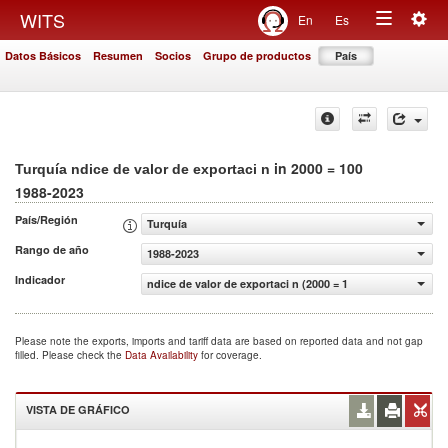
Togg
WITS
En
Es
Toggle
navig
Datos Básicos
Resumen
Socios
Grupo de productos
País
navigation
in 2000 = 100
Turquía ndice de valor de exportaci n
1988-2023
País/Región
Turquía
Rango de año
1988-2023
Indicador
ndice de valor de exportaci n (2000 = 100)
Please note the exports, imports and tariff data are based on reported data and not gap
filled. Please check the
Data Availability
for coverage.
VISTA DE GRÁFICO