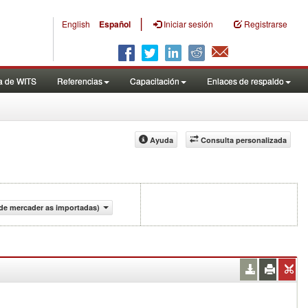
|
English
Español
Iniciar sesión
Registrarse
a de WITS
Referencias
Capacitación
Enlaces de respaldo
Ayuda
Consulta personalizada
 de mercader as importadas)