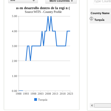
line
More Countries
 econom as en desarrollo dentro de la regi n (% del total de mercader a
Source:WITS - Country Profile
Country Name
5.00
Turquía
4.00
3.00
2.00
1.00
0.00
1988
1993
1998
2003
2008
2013
2018
2023
Turquía