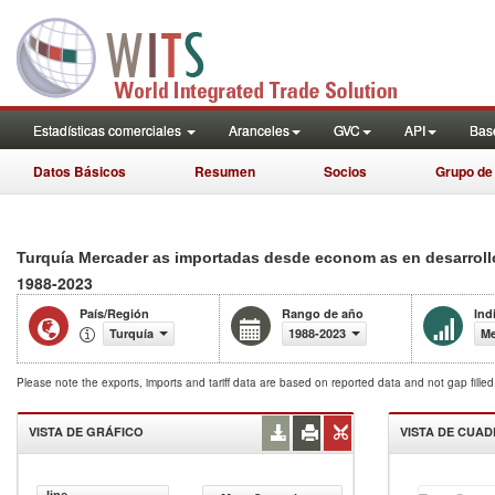
Estadísticas comerciales
Aranceles
GVC
API
Base
Datos Básicos
Resumen
Socios
Grupo de
Turquía Mercader as importadas desde econom as en desarrollo
1988-2023
País/Región
Rango de año
Ind
Turquía
1988-2023
Me
Please note the exports, imports and tariff data are based on reported data and not gap fille
VISTA DE GRÁFICO
VISTA DE CUA