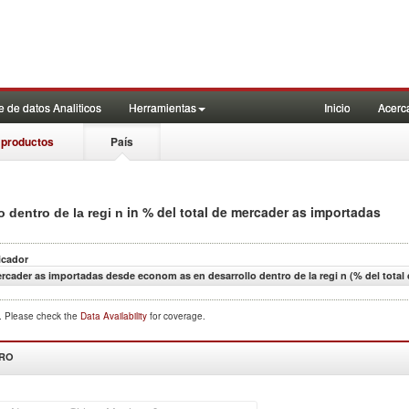
 de datos Analiticos
Herramientas
Inicio
Acerc
 productos
País
in % del total de mercader as importadas
 dentro de la regi n
icador
rcader as importadas desde econom as en desarrollo dentro de la regi n (% del total
d. Please check the
Data Availability
for coverage.
DRO