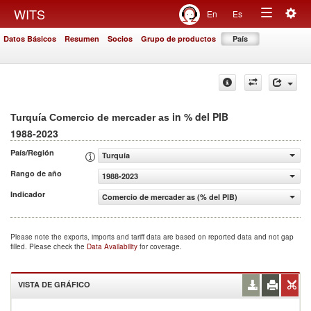
Togg
WITS
En
Es
Toggle
navig
Datos Básicos
Resumen
Socios
Grupo de productos
País
navigation
in % del PIB
Turquía Comercio de mercader as
1988-2023
País/Región
Turquía
Rango de año
1988-2023
Indicador
Comercio de mercader as (% del PIB)
Please note the exports, imports and tariff data are based on reported data and not gap
filled. Please check the
Data Availability
for coverage.
VISTA DE GRÁFICO