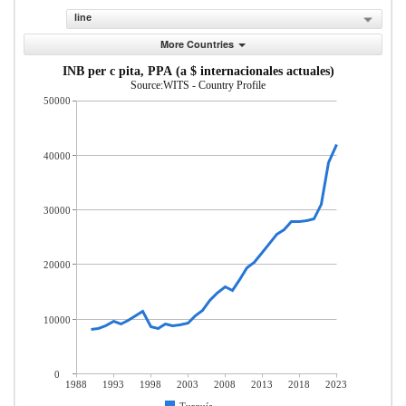
line
More Countries
INB per c pita, PPA (a $ internacionales actuales)
Source:WITS - Country Profile
50000
40000
30000
20000
10000
0
1988
1993
1998
2003
2008
2013
2018
2023