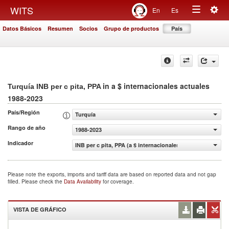
Togg
WITS
En
Es
Toggle
navig
Datos Básicos
Resumen
Socios
Grupo de productos
País
navigation
in a $ internacionales actuales
Turquía INB per c pita, PPA
1988-2023
País/Región
Turquía
Rango de año
1988-2023
Indicador
INB per c pita, PPA (a $ internacionales actuales)
Please note the exports, imports and tariff data are based on reported data and not gap
filled. Please check the
Data Availability
for coverage.
VISTA DE GRÁFICO