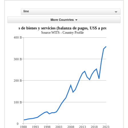
line
More Countries
portaciones de bienes y servicios (balanza de pagos, US$ a precios actuales
Source:WITS - Country Profile
400 B
300 B
200 B
100 B
0
1988
1993
1998
2003
2008
2013
2018
2023