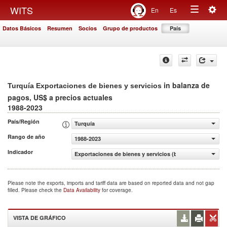
Togg
WITS
En
Es
Toggle
navig
Datos Básicos
Resumen
Socios
Grupo de productos
País
navigation
in balanza de
Turquía Exportaciones de bienes y servicios
pagos, US$ a precios actuales
1988-2023
País/Región
Turquía
Rango de año
1988-2023
Indicador
Exportaciones de bienes y servicios (balanza de pagos, U
Please note the exports, imports and tariff data are based on reported data and not gap
filled. Please check the
Data Availability
for coverage.
VISTA DE GRÁFICO