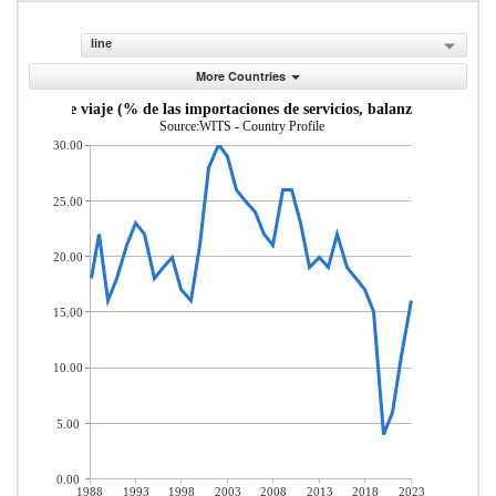
line
More Countries
Servicios de viaje (% de las importaciones de servicios, balanza de pagos)
Source:WITS - Country Profile
30.00
25.00
20.00
15.00
10.00
5.00
0.00
1988
1993
1998
2003
2008
2013
2018
2023