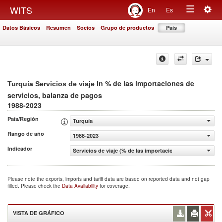
Togg
WITS
En
Es
Toggle
navig
Datos Básicos
Resumen
Socios
Grupo de productos
País
navigation
in % de las importaciones de
Turquía Servicios de viaje
servicios, balanza de pagos
1988-2023
País/Región
Turquía
Rango de año
1988-2023
Indicador
Servicios de viaje (% de las importaciones de servicios, 
Please note the exports, imports and tariff data are based on reported data and not gap
filled. Please check the
Data Availability
for coverage.
VISTA DE GRÁFICO