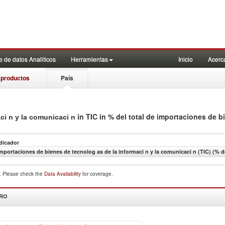
 de datos Analiticos
Herramientas
Inicio
Acerc
 productos
País
in TIC in % del total de importaciones de b
aci n y la comunicaci n
dicador
mportaciones de bienes de tecnolog as de la informaci n y la comunicaci n (TIC) (% d
d. Please check the
Data Availability
for coverage.
DRO