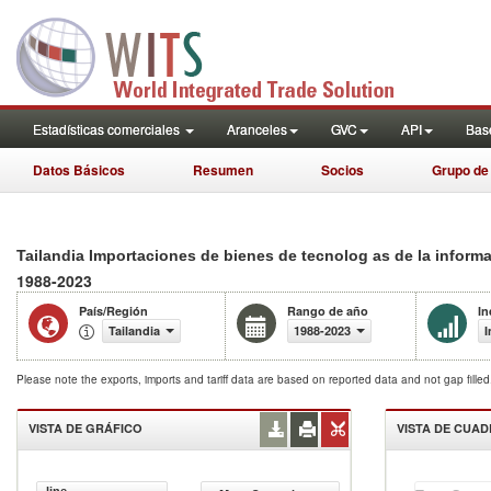
Estadísticas comerciales
Aranceles
GVC
API
Base
Datos Básicos
Resumen
Socios
Grupo de
Tailandia Importaciones de bienes de tecnolog as de la inform
1988-2023
País/Región
Rango de año
In
Tailandia
1988-2023
I
Please note the exports, imports and tariff data are based on reported data and not gap fille
VISTA DE GRÁFICO
VISTA DE CUA