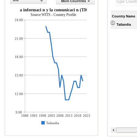
line
More Countries
olog as de la informaci n y la comunicaci n (TIC) (% del total de importac
Source:WITS - Country Profile
Country Name
24.00
Tailandia
21.00
18.00
15.00
12.00
9.00
1988
1993
1998
2003
2008
2013
2018
2023
Tailandia