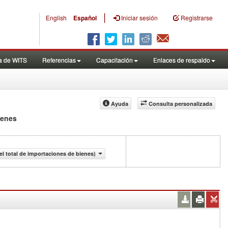
|
English
Español
Iniciar sesión
Registrarse
a de WITS
Referencias
Capacitación
Enlaces de respaldo
Ayuda
Consulta personalizada
ienes
el total de importaciones de bienes)