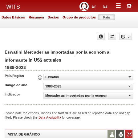
Togg
WITS
En
Es
Toggle
navig
Datos Básicos
Resumen
Socios
Grupo de productos
País
navigation
Eswatini Mercader as importadas por la econom a
in US$ actuales
informante
1988-2023
País/Región
Eswatini
Rango de año
1988-2023
Indicador
Mercader as importadas por la econom a informante (US$
Please note the exports, imports and tariff data are based on reported data and not gap
filled. Please check the
Data Availability
for coverage.
VISTA DE GRÁFICO