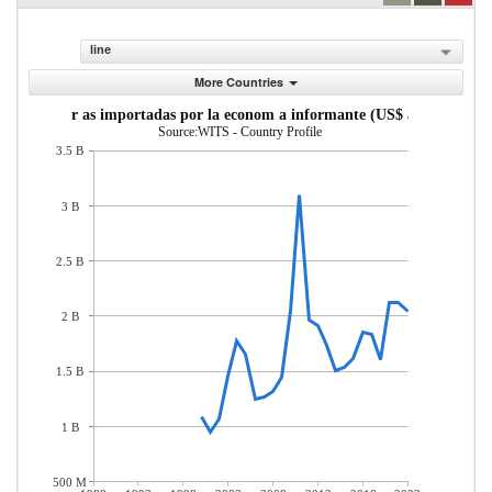
line
More Countries
Mercader as importadas por la econom a informante (US$ actuales)
Source:WITS - Country Profile
3.5 B
3 B
2.5 B
2 B
1.5 B
1 B
500 M