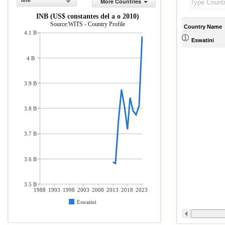
line
More Countries
INB (US$ constantes del a o 2010)
Source:WITS - Country Profile
Country Name
4.1 B
Eswatini
4 B
3.9 B
3.8 B
3.7 B
3.6 B
3.5 B
1988
1993
1998
2003
2008
2013
2018
2023
Eswatini