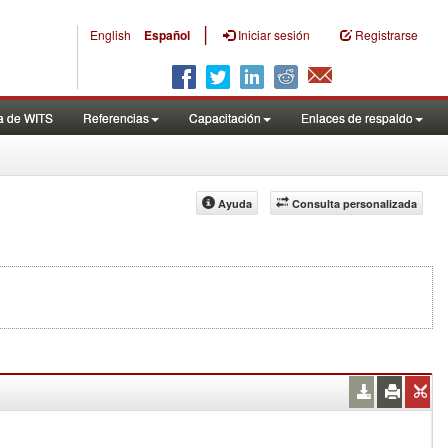
|
English
Español
Iniciar sesión
Registrarse
a de WITS
Referencias
Capacitación
Enlaces de respaldo
Ayuda
Consulta personalizada