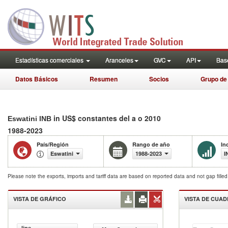
Estadísticas comerciales
Aranceles
GVC
API
Base
Datos Básicos
Resumen
Socios
Grupo de
in US$ constantes del a o 2010
Eswatini INB
1988-2023
País/Región
Rango de año
In
Eswatini
1988-2023
I
Please note the exports, imports and tariff data are based on reported data and not gap fille
VISTA DE GRÁFICO
VISTA DE CUA