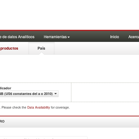
 de datos Analiticos
Herramientas
Inicio
Acerc
 productos
País
dicador
NB (US$ constantes del a o 2010)
d. Please check the
Data Availability
for coverage.
DRO