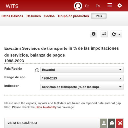
Togg
WITS
En
Es
Toggle
navig
Datos Básicos
Resumen
Socios
Grupo de productos
País
navigation
in % de las importaciones
Eswatini Servicios de transporte
de servicios, balanza de pagos
1988-2023
País/Región
Eswatini
Rango de año
1988-2023
Indicador
Servicios de transporte (% de las importaciones de servi
Please note the exports, imports and tariff data are based on reported data and not gap
filled. Please check the
Data Availability
for coverage.
VISTA DE GRÁFICO