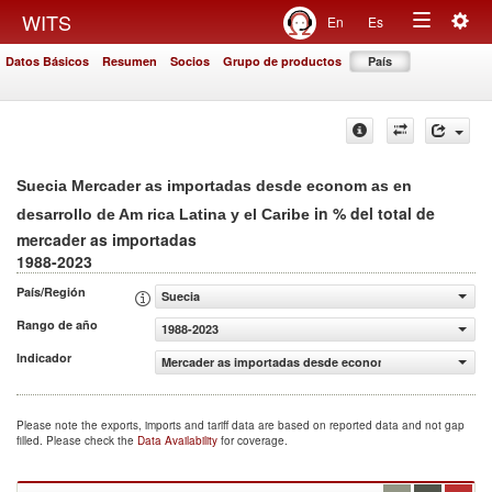
Togg
WITS
En
Es
Toggle
navig
Datos Básicos
Resumen
Socios
Grupo de productos
País
navigation
Suecia Mercader as importadas desde econom as en
in % del total de
desarrollo de Am rica Latina y el Caribe
mercader as importadas
1988-2023
País/Región
Suecia
Rango de año
1988-2023
Indicador
Mercader as importadas desde econom as en desarrollo de
Please note the exports, imports and tariff data are based on reported data and not gap
filled. Please check the
Data Availability
for coverage.