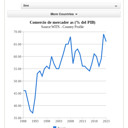
line
More Countries
Comercio de mercader as (% del PIB)
Source:WITS - Country Profile
70.00
65.00
60.00
55.00
50.00
45.00
40.00
35.00
1988
1993
1998
2003
2008
2013
2018
2023