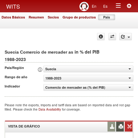
Togg
WITS
En
Es
Toggle
navig
Datos Básicos
Resumen
Socios
Grupo de productos
País
navigation
in % del PIB
Suecia Comercio de mercader as
1988-2023
País/Región
Suecia
Rango de año
1988-2023
Indicador
Comercio de mercader as (% del PIB)
Please note the exports, imports and tariff data are based on reported data and not gap
filled. Please check the
Data Availability
for coverage.
VISTA DE GRÁFICO