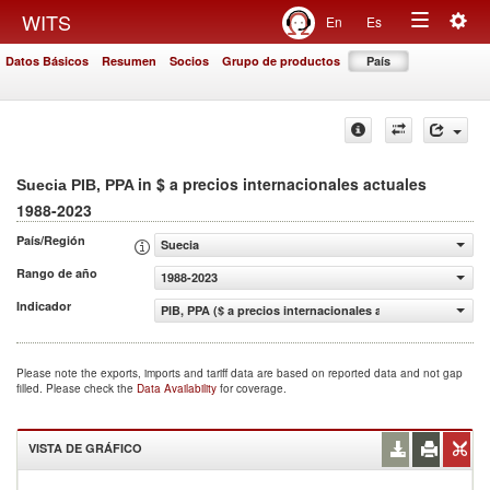
Togg
WITS
En
Es
Toggle
navig
Datos Básicos
Resumen
Socios
Grupo de productos
País
navigation
in $ a precios internacionales actuales
Suecia PIB, PPA
1988-2023
País/Región
Suecia
Rango de año
1988-2023
Indicador
PIB, PPA ($ a precios internacionales actuales)
Please note the exports, imports and tariff data are based on reported data and not gap
filled. Please check the
Data Availability
for coverage.
VISTA DE GRÁFICO