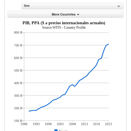
line
More Countries
PIB, PPA ($ a precios internacionales actuales)
Source:WITS - Country Profile
800 B
700 B
600 B
500 B
400 B
300 B
200 B
100 B
1988
1993
1998
2003
2008
2013
2018
2023