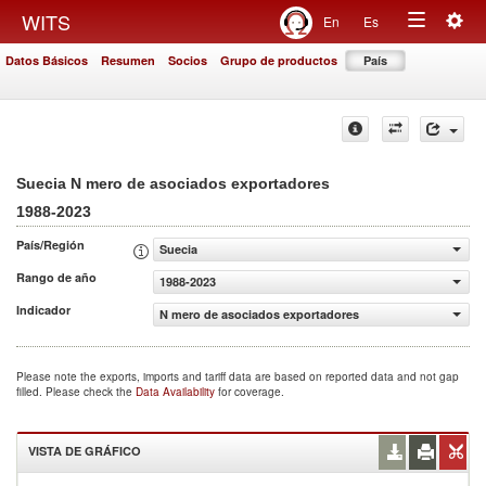
Togg
WITS
En
Es
Toggle
navig
Datos Básicos
Resumen
Socios
Grupo de productos
País
navigation
Suecia N mero de asociados exportadores
1988-2023
País/Región
Suecia
Rango de año
1988-2023
Indicador
N mero de asociados exportadores
Please note the exports, imports and tariff data are based on reported data and not gap
filled. Please check the
Data Availability
for coverage.
VISTA DE GRÁFICO