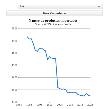
line
More Countries
N mero de productos importados
Source:WITS - Country Profile
5000
4900
4800
4700
4600
4500
4400
1988
1993
1998
2003
2008
2013
2018
2023