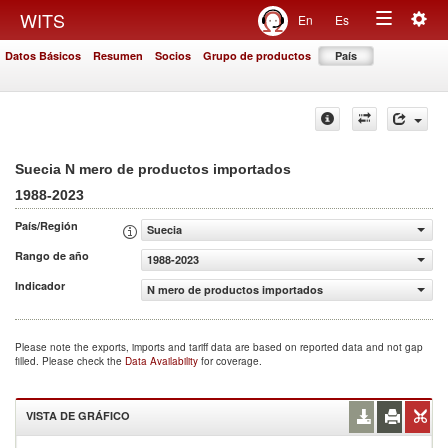
Togg
WITS
En
Es
Toggle
navig
Datos Básicos
Resumen
Socios
Grupo de productos
País
navigation
Suecia N mero de productos importados
1988-2023
País/Región
Suecia
Rango de año
1988-2023
Indicador
N mero de productos importados
Please note the exports, imports and tariff data are based on reported data and not gap
filled. Please check the
Data Availability
for coverage.
VISTA DE GRÁFICO