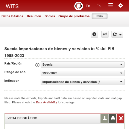
Togg
WITS
En
Es
Toggle
navig
Datos Básicos
Resumen
Socios
Grupo de productos
País
navigation
in % del PIB
Suecia Importaciones de bienes y servicios
1988-2023
País/Región
Suecia
Rango de año
1988-2023
Indicador
Importaciones de bienes y servicios (% del PIB)
Please note the exports, imports and tariff data are based on reported data and not gap
filled. Please check the
Data Availability
for coverage.
VISTA DE GRÁFICO