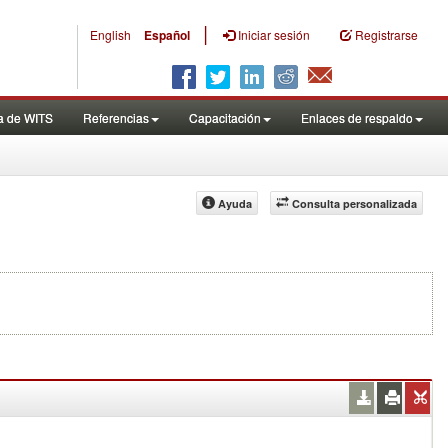
|
English
Español
Iniciar sesión
Registrarse
a de WITS
Referencias
Capacitación
Enlaces de respaldo
Ayuda
Consulta personalizada