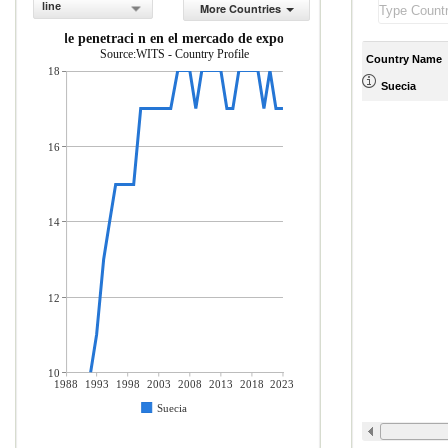
line
More Countries
ndice de penetraci n en el mercado de exportaci n
Source:WITS - Country Profile
Country Name
18
Suecia
16
14
12
10
1988
1993
1998
2003
2008
2013
2018
2023
Suecia