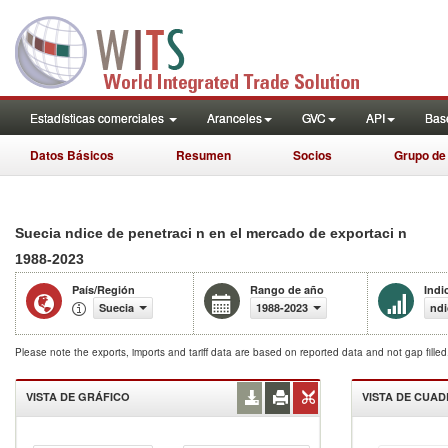
Estadísticas comerciales
Aranceles
GVC
API
Base
Datos Básicos
Resumen
Socios
Grupo de
Suecia ndice de penetraci n en el mercado de exportaci n
1988-2023
País/Región
Rango de año
Indi
Suecia
1988-2023
ndi
Please note the exports, imports and tariff data are based on reported data and not gap fille
VISTA DE GRÁFICO
VISTA DE CUA