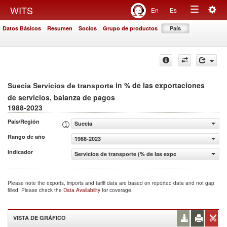
Togg
WITS
En
Es
Toggle
navig
Datos Básicos
Resumen
Socios
Grupo de productos
País
navigation
in % de las exportaciones
Suecia Servicios de transporte
de servicios, balanza de pagos
1988-2023
País/Región
Suecia
Rango de año
1988-2023
Indicador
Servicios de transporte (% de las exportaciones de servi
Please note the exports, imports and tariff data are based on reported data and not gap
filled. Please check the
Data Availability
for coverage.
VISTA DE GRÁFICO