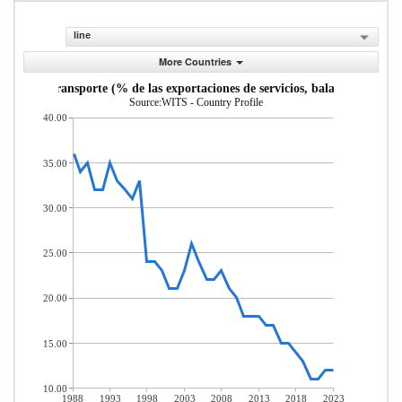
line
More Countries
vicios de transporte (% de las exportaciones de servicios, balanza de pago
Source:WITS - Country Profile
40.00
35.00
30.00
25.00
20.00
15.00
10.00
1988
1993
1998
2003
2008
2013
2018
2023