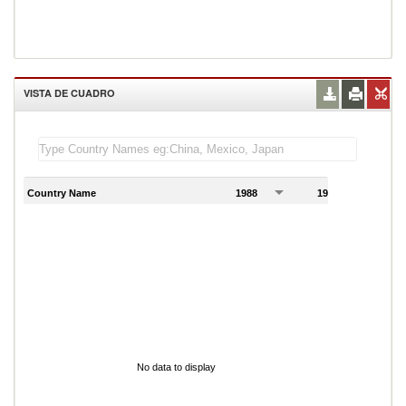
VISTA DE CUADRO
Country Name
1988
1989
1
No data to display