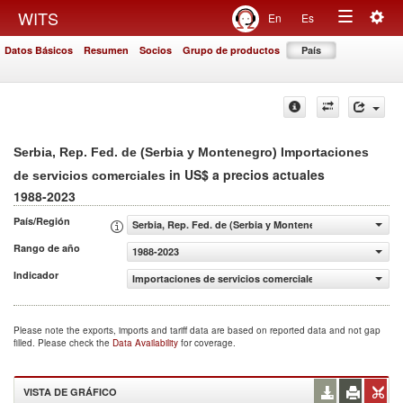
Togg
WITS
En
Es
Toggle
navig
Datos Básicos
Resumen
Socios
Grupo de productos
País
navigation
Serbia, Rep. Fed. de (Serbia y Montenegro) Importaciones
in US$ a precios actuales
de servicios comerciales
1988-2023
País/Región
Serbia, Rep. Fed. de (Serbia y Montenegro)
Rango de año
1988-2023
Indicador
Importaciones de servicios comerciales (US$ a precios ac
Please note the exports, imports and tariff data are based on reported data and not gap
filled. Please check the
Data Availability
for coverage.
VISTA DE GRÁFICO