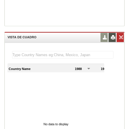
VISTA DE CUADRO
Country Name
1988
1989
1
No data to display