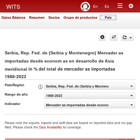
Togg
WITS
En
Es
Toggle
navig
Datos Básicos
Resumen
Socios
Grupo de productos
País
navigation
Serbia, Rep. Fed. de (Serbia y Montenegro) Mercader as
importadas desde econom as en desarrollo de Asia
in % del total de mercader as importadas
meridional
1988-2023
País/Región
Serbia, Rep. Fed. de (Serbia y Montenegro)
Rango de año
1988-2023
Indicador
Mercader as importadas desde econom as en desarrollo d
Please note the exports, imports and tariff data are based on reported data and not gap
filled. Please check the
Data Availability
for coverage.