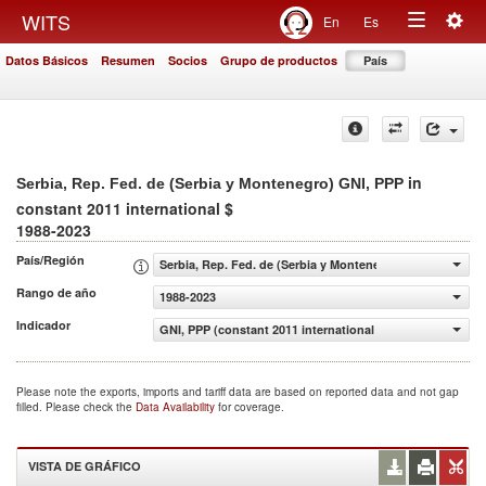
Togg
WITS
En
Es
Toggle
navig
Datos Básicos
Resumen
Socios
Grupo de productos
País
navigation
in
Serbia, Rep. Fed. de (Serbia y Montenegro) GNI, PPP
constant 2011 international $
1988-2023
País/Región
Serbia, Rep. Fed. de (Serbia y Montenegro)
Rango de año
1988-2023
Indicador
GNI, PPP (constant 2011 international $)
Please note the exports, imports and tariff data are based on reported data and not gap
filled. Please check the
Data Availability
for coverage.
VISTA DE GRÁFICO