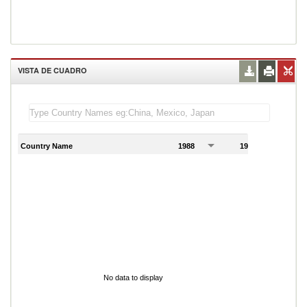
VISTA DE CUADRO
Country Name
1988
1989
1
No data to display