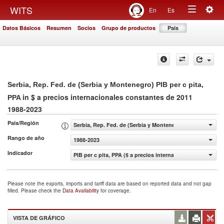
Togg
WITS
En
Es
Toggle
navig
Datos Básicos
Resumen
Socios
Grupo de productos
País
navigation
Serbia, Rep. Fed. de (Serbia y Montenegro) PIB per c pita,
in $ a precios internacionales constantes de 2011
PPA
1988-2023
País/Región
Serbia, Rep. Fed. de (Serbia y Montenegro)
Rango de año
1988-2023
Indicador
PIB per c pita, PPA ($ a precios internacionales constant
Please note the exports, imports and tariff data are based on reported data and not gap
filled. Please check the
Data Availability
for coverage.
VISTA DE GRÁFICO