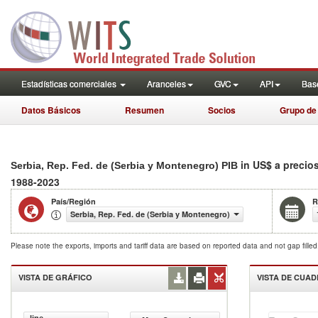
Estadísticas comerciales
Aranceles
GVC
API
Base
Datos Básicos
Resumen
Socios
Grupo de
in US$ a precio
Serbia, Rep. Fed. de (Serbia y Montenegro) PIB
1988-2023
País/Región
R
Serbia, Rep. Fed. de (Serbia y Montenegro)
Please note the exports, imports and tariff data are based on reported data and not gap fille
VISTA DE GRÁFICO
VISTA DE CUA