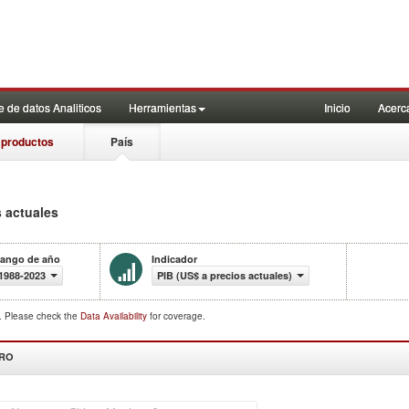
 de datos Analiticos
Herramientas
Inicio
Acerc
 productos
País
s actuales
ango de año
Indicador
1988-2023
PIB (US$ a precios actuales)
d. Please check the
Data Availability
for coverage.
DRO