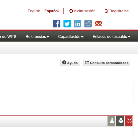
|
English
Español
Iniciar sesión
Registrarse
a de WITS
Referencias
Capacitación
Enlaces de respaldo
Ayuda
Consulta personalizada